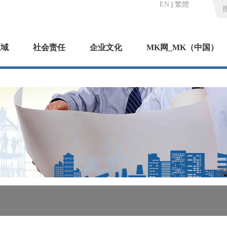
EN
|
繁體
领域
社会责任
企业文化
MK网_MK（中国）