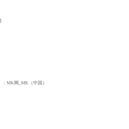
号
：MK网_MK（中国）