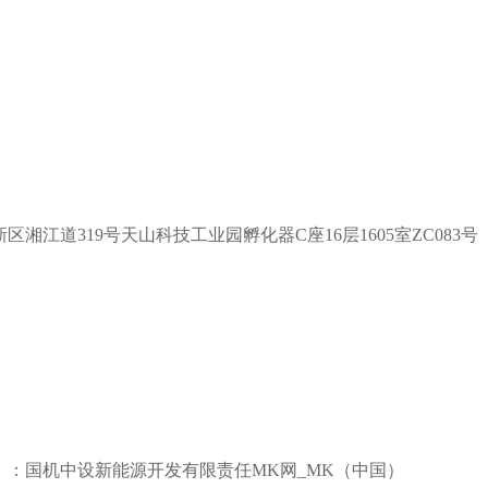
湘江道319号天山科技工业园孵化器C座16层1605室ZC083号
）：国机中设新能源开发有限责任MK网_MK（中国）