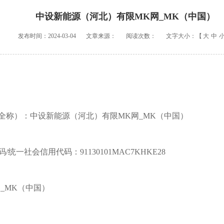
中设新能源（河北）有限MK网_MK（中国）
发布时间：2024-03-04
文章来源：
阅读次数：
文字大小：【
大
中
全称）：中设新能源（河北）有限MK网_MK（中国）
统一社会信用代码：91130101MAC7KHKE28
_MK（中国）