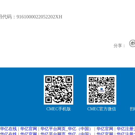
161000022052202XH
分享：
CMEC手机版
CMEC官方微信
扫
华亿在线
|
华亿官网
|
华亿平台网页_华亿（中国）
|
华亿官网
|
华亿注册
华亿在线
|
华亿官网
|
华亿平台网页_华亿（中国）
|
华亿官网
|
华亿注册