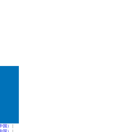
（中国）
|
（中国）
|