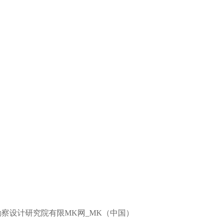
察设计研究院有限MK网_MK（中国）