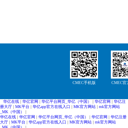
CMEC手机版
CMEC
华亿在线
|
华亿官网
|
华亿平台网页_华亿（中国）
|
华亿官网
|
华亿注
册大厅
|
MK平台
|
华亿app官方在线入口
|
MK官方网站
|
mk官方网站
_MK（中国）
|
华亿在线
|
华亿官网
|
华亿平台网页_华亿（中国）
|
华亿官网
|
华亿注册
大厅
|
MK平台
|
华亿app官方在线入口
|
MK官方网站
|
mk官方网站
_MK（中国）
|