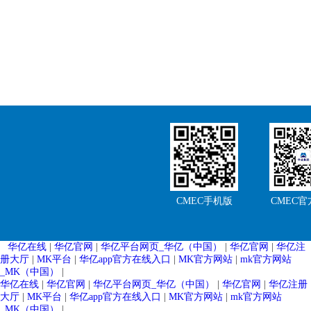
CMEC手机版
CMEC
华亿在线
|
华亿官网
|
华亿平台网页_华亿（中国）
|
华亿官网
|
华亿注
册大厅
|
MK平台
|
华亿app官方在线入口
|
MK官方网站
|
mk官方网站
_MK（中国）
|
华亿在线
|
华亿官网
|
华亿平台网页_华亿（中国）
|
华亿官网
|
华亿注册
大厅
|
MK平台
|
华亿app官方在线入口
|
MK官方网站
|
mk官方网站
_MK（中国）
|