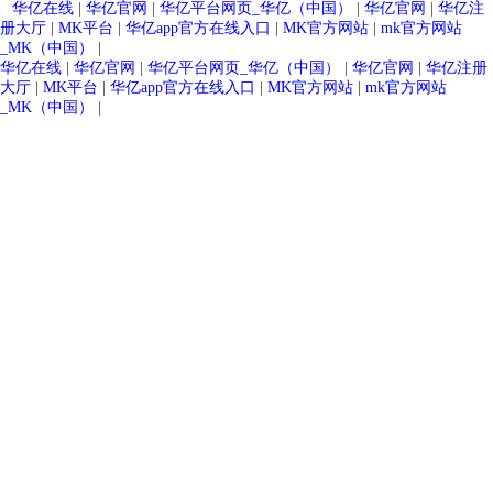
华亿在线
|
华亿官网
|
华亿平台网页_华亿（中国）
|
华亿官网
|
华亿注
册大厅
|
MK平台
|
华亿app官方在线入口
|
MK官方网站
|
mk官方网站
_MK（中国）
|
华亿在线
|
华亿官网
|
华亿平台网页_华亿（中国）
|
华亿官网
|
华亿注册
大厅
|
MK平台
|
华亿app官方在线入口
|
MK官方网站
|
mk官方网站
_MK（中国）
|