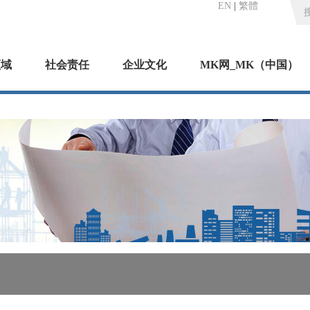
EN
|
繁體
领域
社会责任
企业文化
MK网_MK（中国）