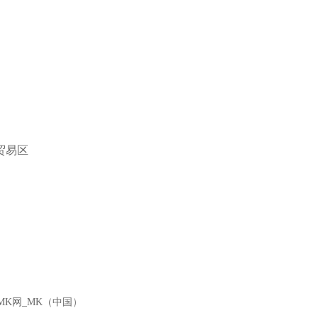
贸易区
K网_MK（中国）