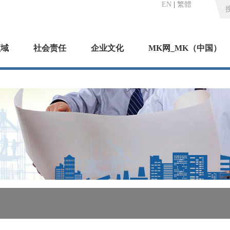
EN
|
繁體
领域
社会责任
企业文化
MK网_MK（中国）