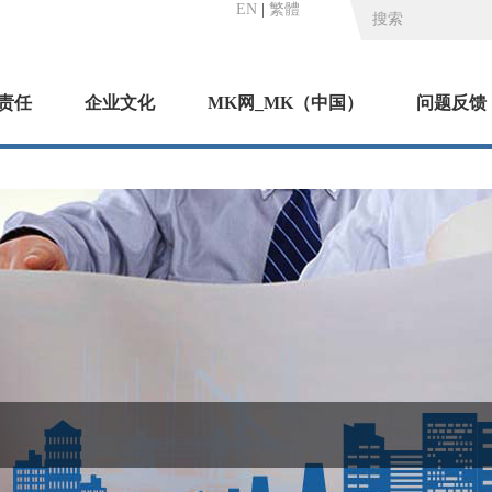
EN
|
繁體
责任
企业文化
MK网_MK（中国）
问题反馈