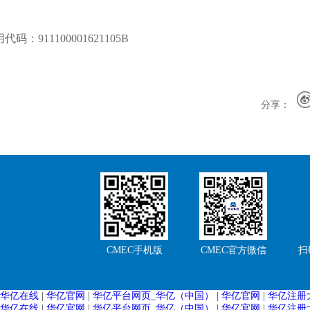
911100001621105B
分享：
CMEC手机版
CMEC官方微信
扫
华亿在线
|
华亿官网
|
华亿平台网页_华亿（中国）
|
华亿官网
|
华亿注册
华亿在线
|
华亿官网
|
华亿平台网页_华亿（中国）
|
华亿官网
|
华亿注册