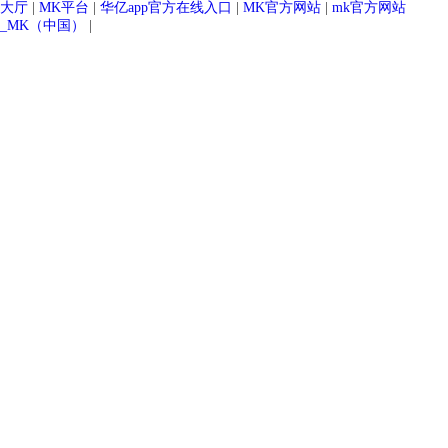
大厅
|
MK平台
|
华亿app官方在线入口
|
MK官方网站
|
mk官方网站
_MK（中国）
|