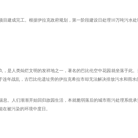
项目建成完工。根据伊拉克政府规划，第一阶段建设日处理10万吨污水处
，是人类灿烂文明的发祥地之一，著名的巴比伦空中花园就坐落于此。
由于连年战乱，古巴比伦遗址旁的伊拉克希拉市却无法解决排放污水和雨水
息。人们渐渐开始回归故园生活，本就脆弱落后的城市雨污处理系统承
能在被污染的环境中度日。