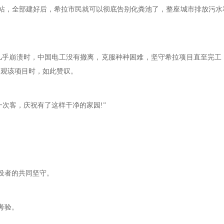
，全部建好后，希拉市民就可以彻底告别化粪池了，整座城市排放污水
几乎崩溃时，中国电工没有撤离，克服种种困难，坚守希拉项目直至完工
参观该项目时，如此赞叹。
次客，庆祝有了这样干净的家园!”
设者的共同坚守。
考验。