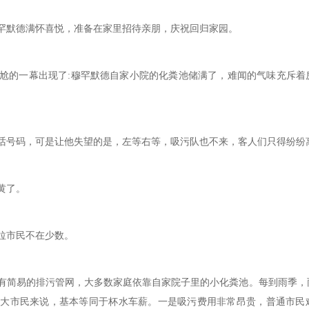
默德满怀喜悦，准备在家里招待亲朋，庆祝回归家园。
的一幕出现了:穆罕默德自家小院的化粪池储满了，难闻的气味充斥着
号码，可是让他失望的是，左等右等，吸污队也不来，客人们只得纷纷
黄了。
拉市民不在少数。
简易的排污管网，大多数家庭依靠自家院子里的小化粪池。每到雨季，
广大市民来说，基本等同于杯水车薪。一是吸污费用非常昂贵，普通市民