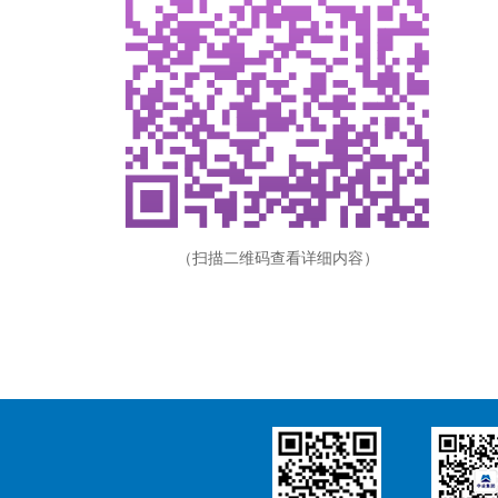
（扫描二维码查看详细内容）