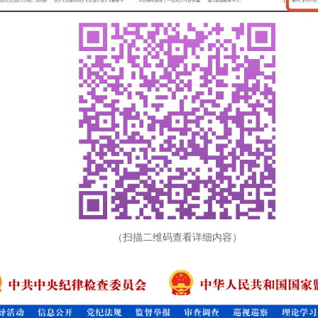
（扫描二维码查看详细内容）