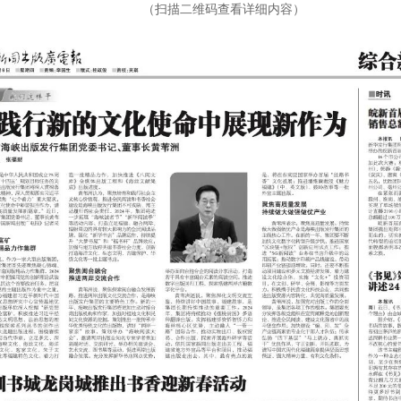
（扫描二维码查看详细内容）